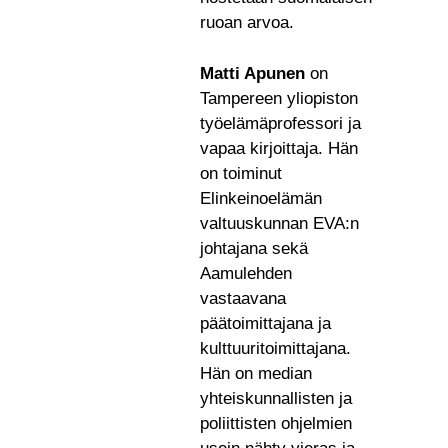
ruoan arvoa.
Matti Apunen
on
Tampereen yliopiston
työelämäprofessori ja
vapaa kirjoittaja. Hän
on toiminut
Elinkeinoelämän
valtuuskunnan EVA:n
johtajana sekä
Aamulehden
vastaavana
päätoimittajana ja
kulttuuritoimittajana.
Hän on median
yhteiskunnallisten ja
poliittisten ohjelmien