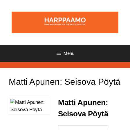
Skip
to
content
Menu
Matti Apunen: Seisova Pöytä
Matti Apunen:
Seisova Pöytä