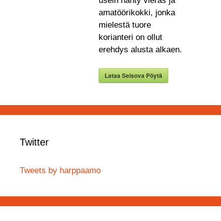
usein nähty vieras ja
amatöörikokki, jonka
mielestä tuore
korianteri on ollut
erehdys alusta alkaen.
Lataa Seisova Pöytä
Twitter
Tweets by harppaamo