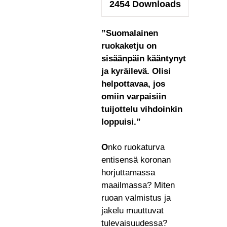
2454
Downloads
”Suomalainen
ruokaketju on
sisäänpäin kääntynyt
ja kyräilevä. Olisi
helpottavaa, jos
omiin varpaisiin
tuijottelu vihdoinkin
loppuisi.”
O
nko ruokaturva
entisensä koronan
horjuttamassa
maailmassa? Miten
ruoan valmistus ja
jakelu muuttuvat
tulevaisuudessa?