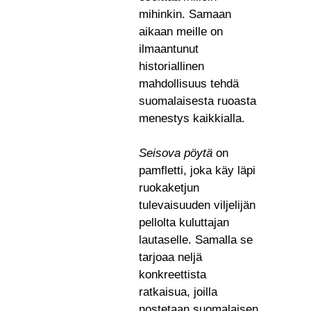
mihinkin. Samaan
aikaan meille on
ilmaantunut
historiallinen
mahdollisuus tehdä
suomalaisesta ruoasta
menestys kaikkialla.
Seisova pöytä
on
pamfletti, joka käy läpi
ruokaketjun
tulevaisuuden viljelijän
pellolta kuluttajan
lautaselle. Samalla se
tarjoaa neljä
konkreettista
ratkaisua, joilla
nostetaan suomalaisen